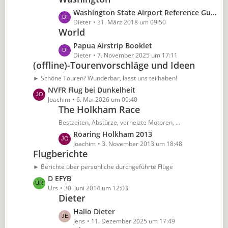
g
t
B
z
e
L
Washington State Airport Reference Guide
r
e
t
e
Dieter
31. März 2018 um 09:50
ä
i
e
World
t
g
t
B
z
e
L
Papua Airstrip Booklet
r
e
t
e
Dieter
7. November 2025 um 17:11
ä
i
e
(offline)-Tourenvorschläge und Ideen
t
g
t
B
z
► Schöne Touren? Wunderbar, lasst uns teilhaben!
e
r
e
t
L
NVFR Flug bei Dunkelheit
ä
i
e
e
Joachim
6. Mai 2026 um 09:40
g
t
B
The Holkham Race
t
e
r
e
z
Bestzeiten, Abstürze, verheizte Motoren, ...
ä
i
t
L
Roaring Holkham 2013
g
t
e
e
Joachim
3. November 2013 um 18:48
e
r
B
Flugberichte
t
ä
e
z
► Berichte über persönliche durchgeführte Flüge
g
i
t
e
L
D EFYB
t
e
e
Urs
30. Juni 2014 um 12:03
r
B
Dieter
t
ä
e
z
L
Hallo Dieter
g
i
t
e
Jens
11. Dezember 2025 um 17:49
e
t