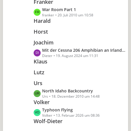
e
Franker
t
r
B
z
L
War Room Part 1
ä
e
t
e
franker
20. Juli 2010 um 10:58
g
i
e
Harald
t
e
t
B
z
r
Horst
e
t
ä
i
e
g
Joachim
t
B
e
r
L
Mit der Cessna 206 Amphibian an Irlands Küste
e
ä
e
Dieter
19. August 2024 um 11:31
i
g
Klaus
t
t
e
z
r
Lutz
t
ä
e
g
Urs
B
e
L
North Idaho Backcountry
e
e
Urs
18. Dezember 2010 um 14:48
i
Volker
t
t
z
r
L
Typhoon Flying
t
ä
e
Volker
13. Februar 2026 um 08:36
e
g
Wolf-Dieter
t
B
e
z