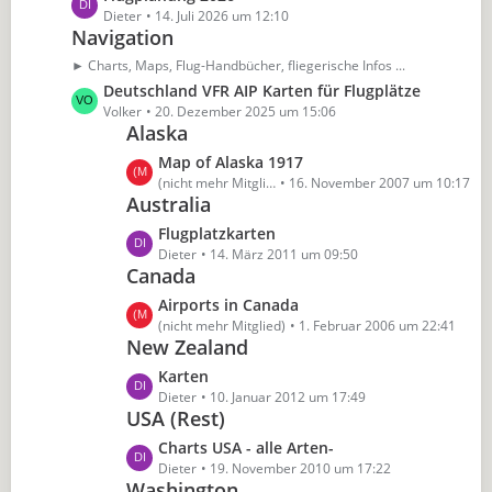
ä
e
e
Dieter
14. Juli 2026 um 12:10
g
B
Navigation
t
e
e
z
► Charts, Maps, Flug-Handbücher, fliegerische Infos ...
i
t
L
Deutschland VFR AIP Karten für Flugplätze
t
e
e
Volker
20. Dezember 2025 um 15:06
r
B
Alaska
t
ä
e
z
L
Map of Alaska 1917
g
i
t
e
(nicht mehr Mitglied)
16. November 2007 um 10:17
e
t
e
Australia
t
r
B
z
L
Flugplatzkarten
ä
e
t
e
Dieter
14. März 2011 um 09:50
g
i
e
Canada
t
e
t
B
z
L
Airports in Canada
r
e
t
e
(nicht mehr Mitglied)
1. Februar 2006 um 22:41
ä
i
e
New Zealand
t
g
t
B
z
e
L
Karten
r
e
t
e
Dieter
10. Januar 2012 um 17:49
ä
i
e
USA (Rest)
t
g
t
B
z
e
L
Charts USA - alle Arten-
r
e
t
e
Dieter
19. November 2010 um 17:22
ä
i
e
Washington
t