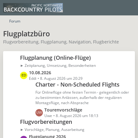
Forum
Flugplatzbüro
Flugvorbereitung, Flugplanung, Navigation, Flugberichte
Flugplanung (Online-Flüge)
► Zeitplanung, Umsetzung, Besonderheiten
L
10.08.2026
e
Eddi
8. August 2026 um 20:29
Charter - Non-Scheduled Flights
t
z
Für Onlineflüge ohne festen Termin - gelegentlich oder
t
zu bestimmten Anlässen, außerhalb der regulären
Montagsflüge, nach Absprache
e
B
L
Tourenvorschläge
e
e
Uwe
8. August 2026 um 18:13
Flugvorbereitungen
i
t
t
z
► Vorschläge, Planung, Ausarbeitung
r
t
L
Flugplanung 2026