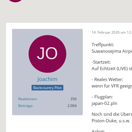
14. Februar 2026 um 12
Treffpunkt:
Suwanosejima Airp
-Startzeit:
Auf Echtzeit (LIVE) 
Joachim
- Reales Wetter:
wenn für VFR geeig
Backcountry Pilot
- Flugplan:
Reaktionen
356
japan-02.pln
Beiträge
2.004
Noch sind die Übers
Piston-Duke, u.s.w.
Achim