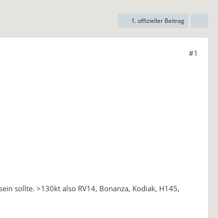
1. offizieller Beitrag
#1
sein sollte. >130kt also RV14, Bonanza, Kodiak, H145,