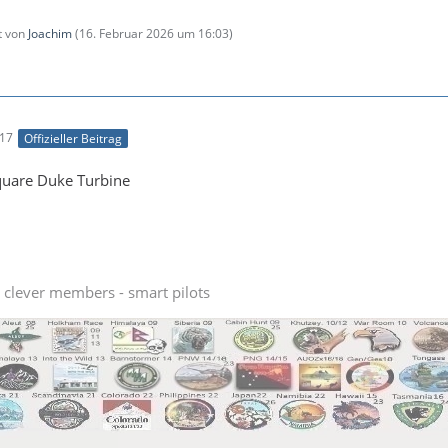
zt von
Joachim
(
16. Februar 2026 um 16:03
)
:17
Offizieller Beitrag
quare Duke Turbine
- clever members - smart pilots