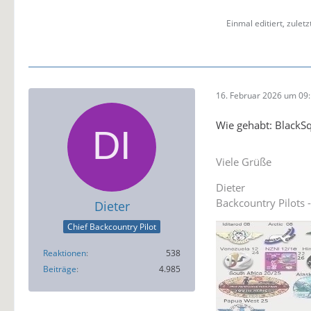
Einmal editiert, zulet
16. Februar 2026 um 09
Wie gehabt: BlackS
Viele Grüße
Dieter
Backcountry Pilots 
Dieter
Chief Backcountry Pilot
Reaktionen
538
Beiträge
4.985