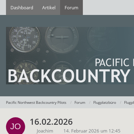
Dashboard
Artikel
Forum
Pacific Northwest Backcountry Pilots
Forum
Flugplatzbüro
Flugp
16.02.2026
Joachim
14. Februar 2026 um 12:45